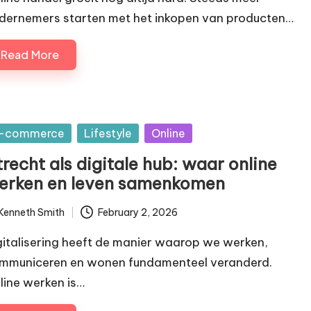
dernemers starten met het inkopen van producten…
Read More
sted
-commerce
Lifestyle
Online
recht als digitale hub: waar online
erken en leven samenkomen
Kenneth Smith
February 2, 2026
ted
gitalisering heeft de manier waarop we werken,
mmuniceren en wonen fundamenteel veranderd.
line werken is…