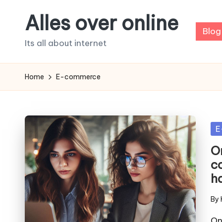
Alles over online
Skip
Blog
to
Its all about internet
content
Home
E-commerce
Po
E
in
O
c
h
By
Pos
by
On