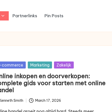
Partnerlinks
Pin Posts
sted
-commerce
Marketing
Zakelijk
nline inkopen en doorverkopen:
omplete gids voor starten met online
andel
Kenneth Smith
March 17, 2026
ted
line handel groeit nog altijd hard. Steeds meer