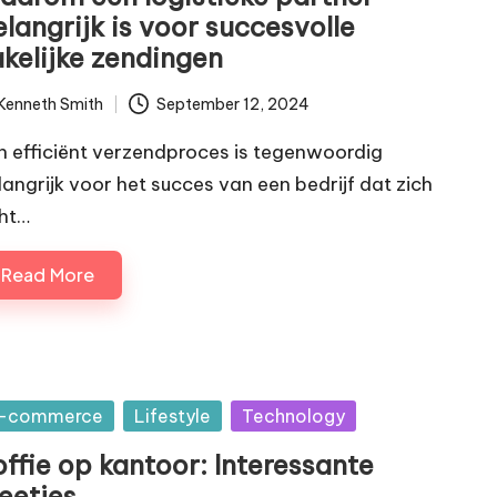
langrijk is voor succesvolle
akelijke zendingen
Kenneth Smith
September 12, 2024
ted
n efficiënt verzendproces is tegenwoordig
langrijk voor het succes van een bedrijf dat zich
cht…
Read More
sted
-commerce
Lifestyle
Technology
ffie op kantoor: Interessante
eetjes