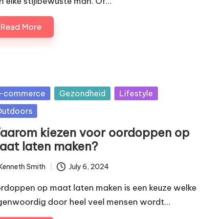
n elke stijlbewuste man. Of…
Read More
sted
-commerce
Gezondheid
Lifestyle
Outdoors
aarom kiezen voor oordoppen op
aat laten maken?
Kenneth Smith
July 6, 2024
ted
rdoppen op maat laten maken is een keuze welke
genwoordig door heel veel mensen wordt…