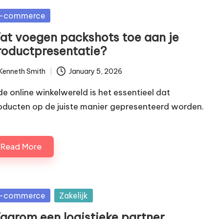
sted
-commerce
at voegen packshots toe aan je
roductpresentatie?
Kenneth Smith
January 5, 2026
ted
 de online winkelwereld is het essentieel dat
oducten op de juiste manier gepresenteerd worden.
Read More
sted
-commerce
Zakelijk
aarom een logistieke partner