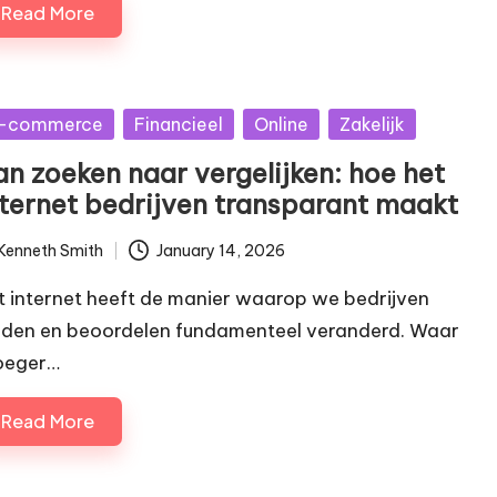
Read More
sted
-commerce
Financieel
Online
Zakelijk
an zoeken naar vergelijken: hoe het
nternet bedrijven transparant maakt
Kenneth Smith
January 14, 2026
ted
t internet heeft de manier waarop we bedrijven
nden en beoordelen fundamenteel veranderd. Waar
oeger…
Read More