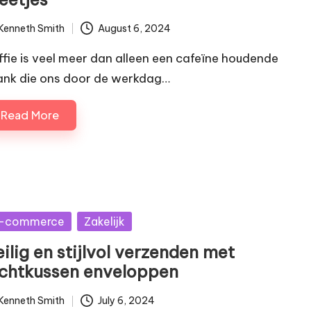
Kenneth Smith
August 6, 2024
ted
ffie is veel meer dan alleen een cafeïne houdende
ank die ons door de werkdag…
Read More
sted
-commerce
Zakelijk
ilig en stijlvol verzenden met
uchtkussen enveloppen
Kenneth Smith
July 6, 2024
ted