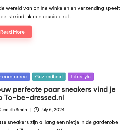
 de wereld van online winkelen en verzending speelt
 eerste indruk een cruciale rol.…
Read More
sted
-commerce
Gezondheid
Lifestyle
ouw perfecte paar sneakers vind je
p To-be-dressed.nl
Kenneth Smith
July 6, 2024
ted
tte sneakers zijn al lang een nietje in de garderobe