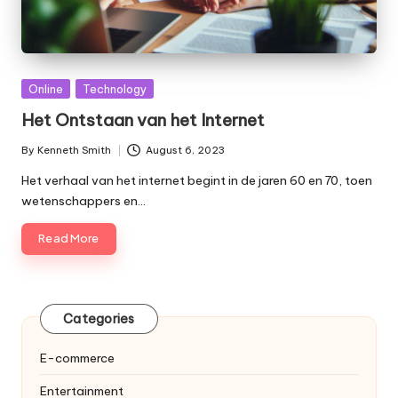
Posted
Online
Technology
in
Het Ontstaan van het Internet
By
Kenneth Smith
August 6, 2023
Posted
by
Het verhaal van het internet begint in de jaren 60 en 70, toen
wetenschappers en…
Read More
Categories
E-commerce
Entertainment