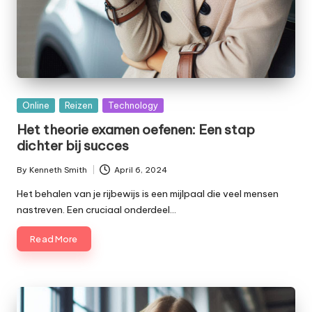
Posted
Online
Reizen
Technology
in
Het theorie examen oefenen: Een stap
dichter bij succes
By
Kenneth Smith
April 6, 2024
Posted
by
Het behalen van je rijbewijs is een mijlpaal die veel mensen
nastreven. Een cruciaal onderdeel…
Read More