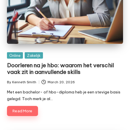
Posted
Online
Zakelijk
in
Doorleren na je hbo: waarom het verschil
vaak zit in aanvullende skills
By
Kenneth Smith
March 20, 2026
Posted
by
Met een bachelor- of hbo-diploma heb je een stevige basis
gelegd. Toch merk je al…
Read More