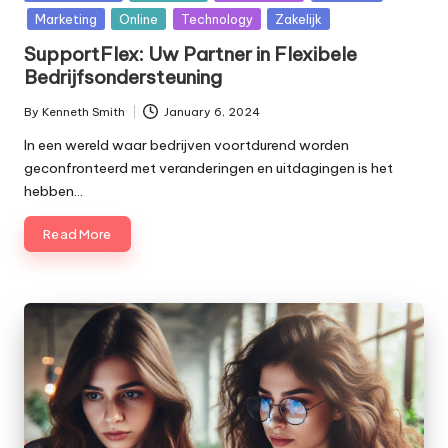
in
Marketing
Online
Technology
Zakelijk
SupportFlex: Uw Partner in Flexibele
Bedrijfsondersteuning
By
Kenneth Smith
January 6, 2024
Posted
by
In een wereld waar bedrijven voortdurend worden
geconfronteerd met veranderingen en uitdagingen is het
hebben…
Read More