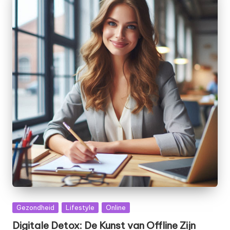
Posted
Gezondheid
Lifestyle
Online
in
Digitale Detox: De Kunst van Offline Zijn