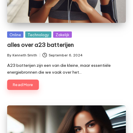
Posted
Online
Technology
Zakelijk
in
alles over a23 batterijen
By
Kenneth Smith
September 6, 2024
Posted
by
A23 batterijen zijn een van die kleine, maar essentiële
energiebronnen die we vaak over het…
Read More