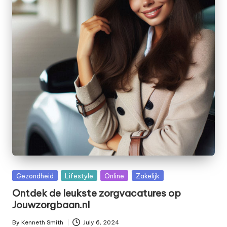
Posted
Gezondheid
Lifestyle
Online
Zakelijk
in
Ontdek de leukste zorgvacatures op
Jouwzorgbaan.nl
By
Kenneth Smith
July 6, 2024
Posted