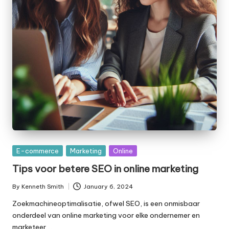
Posted
E-commerce
Marketing
Online
in
Tips voor betere SEO in online marketing
By
Kenneth Smith
January 6, 2024
Posted
by
Zoekmachineoptimalisatie, ofwel SEO, is een onmisbaar
onderdeel van online marketing voor elke ondernemer en
marketeer.…