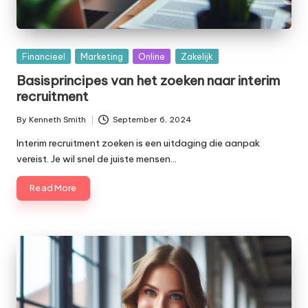
Posted
Financieel
Marketing
Online
Zakelijk
in
Basisprincipes van het zoeken naar interim
recruitment
By
Kenneth Smith
September 6, 2024
Posted
by
Interim recruitment zoeken is een uitdaging die aanpak
vereist. Je wil snel de juiste mensen…
Read More