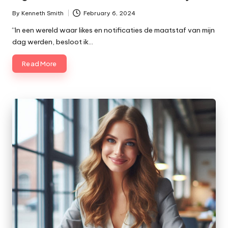
By
Kenneth Smith
February 6, 2024
Posted
by
“In een wereld waar likes en notificaties de maatstaf van mijn
dag werden, besloot ik…
Read More