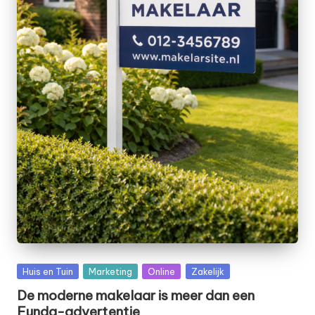
Posted
Huis en Tuin
Marketing
Online
Zakelijk
in
De moderne makelaar is meer dan een
Funda-advertentie