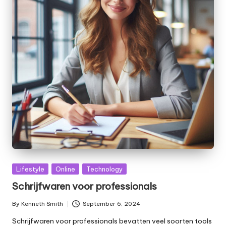
Posted
Lifestyle
Online
Technology
in
Schrijfwaren voor professionals
By
Kenneth Smith
September 6, 2024
Posted
by
Schrijfwaren voor professionals bevatten veel soorten tools