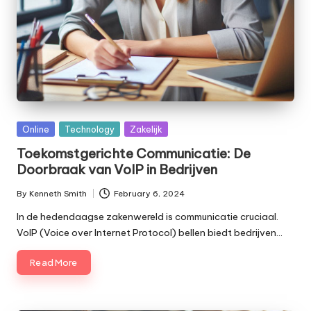
Posted
Online
Technology
Zakelijk
in
Toekomstgerichte Communicatie: De
Doorbraak van VoIP in Bedrijven
By
Kenneth Smith
February 6, 2024
Posted
by
In de hedendaagse zakenwereld is communicatie cruciaal.
VoIP (Voice over Internet Protocol) bellen biedt bedrijven…
Read More