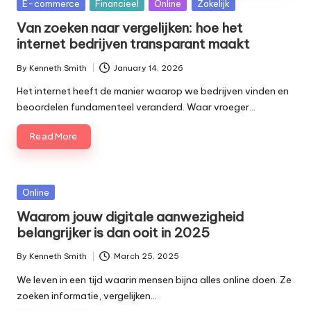
Posted
E-commerce
Financieel
Online
Zakelijk
in
Van zoeken naar vergelijken: hoe het
internet bedrijven transparant maakt
By
Kenneth Smith
January 14, 2026
Posted
by
Het internet heeft de manier waarop we bedrijven vinden en
beoordelen fundamenteel veranderd. Waar vroeger…
Read More
Posted
Online
in
Waarom jouw digitale aanwezigheid
belangrijker is dan ooit in 2025
By
Kenneth Smith
March 25, 2025
Posted
by
We leven in een tijd waarin mensen bijna alles online doen. Ze
zoeken informatie, vergelijken…