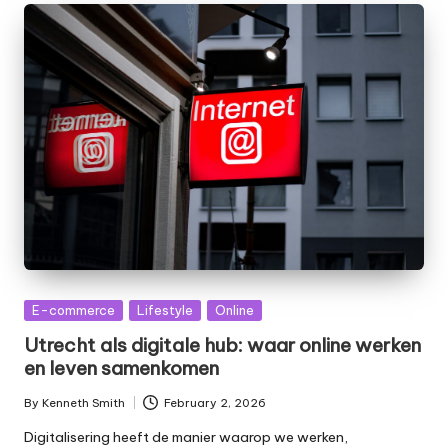
Posted
E-commerce
Lifestyle
Online
in
Utrecht als digitale hub: waar online werken
en leven samenkomen
By
Kenneth Smith
February 2, 2026
Posted
by
Digitalisering heeft de manier waarop we werken,