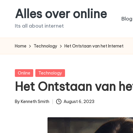
Alles over online
Skip
Blog
to
Its all about internet
content
Home
Technology
Het Ontstaan van het Internet
Posted
Online
Technology
in
Het Ontstaan van het
By
Kenneth Smith
August 6, 2023
Posted
by