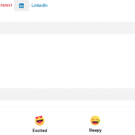
nterest
LinkedIn
Sleepy
Excited