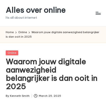
Alles over online
Skip
to
Its all about internet
content
Home
Online
Waarom jouw digitale aanwezigheid belangrijker
is dan ooit in 2025
Posted
Online
in
Waarom jouw digitale
aanwezigheid
belangrijker is dan ooit in
2025
By
Kenneth Smith
March 25, 2025
Posted
by