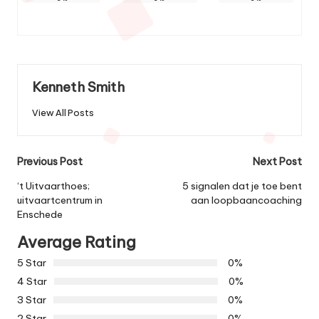
Kenneth Smith
View All Posts
Post
Previous Post
Next Post
navigation
‘t Uitvaarthoes;
5 signalen dat je toe bent
uitvaartcentrum in
aan loopbaancoaching
Enschede
Average Rating
5 Star
0%
4 Star
0%
3 Star
0%
2 Star
0%