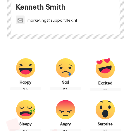
Kenneth Smith
marketing@supportflex.nl
Happy
Sad
Excited
0
%
0
%
0
%
Sleepy
Angry
Surprise
0
%
0
%
0
%