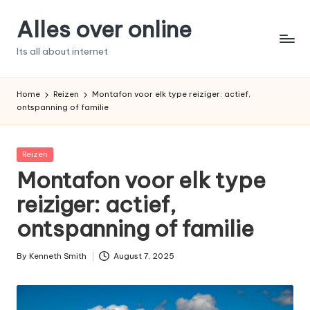
Alles over online
Skip
to
Its all about internet
content
Home
Reizen
Montafon voor elk type reiziger: actief,
ontspanning of familie
Posted
Reizen
in
Montafon voor elk type
reiziger: actief,
ontspanning of familie
By
Kenneth Smith
August 7, 2025
Posted
by