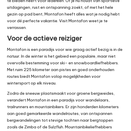
te bieden heeft voor iedereen. Of je nu houdt van sportieve
uitdagingen, rust en ontspanning zoekt, of met het hele
gezin op pad bent, Montafon heeft alles wat je nodig hebt
voor dé perfecte vakantie.
Visit Montafon
weet je te
verrassen.
Voor de actieve reiziger
Montafon is een paradijs voor wie graag actief bezig is in de
natuur. In de winter is het gebied een populaire, maar niet
overvolle bestemming voor ski- en snowboardliefhebbers.
Met ruim 225 kilometer aan pistes en goed onderhouden
routes biedt Montafon volop mogelijkheden voor
wintersport op elk niveau.
Zodra de sneeuw plaatsmaakt voor groene bergweides,
verandert Montafon in een paradijs voor wandelaars,
trailrunners en mountainbikers. Er zijn honderden kilometers
aan goed gemarkeerde wandelroutes, van ontspannen
bergwandelingen tot stevige tochten naar bergtoppen
zoals de Zimba of de Sulzfluh. Mountainbikeliefhebbers