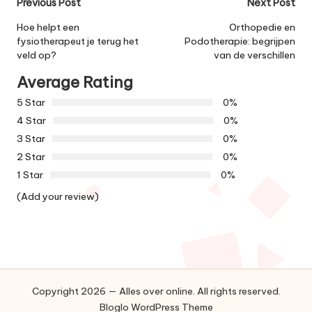
Post
Previous Post
Next Post
navigation
Hoe helpt een
Orthopedie en
fysiotherapeut je terug het
Podotherapie: begrijpen
veld op?
van de verschillen
Average Rating
5 Star
0%
4 Star
0%
3 Star
0%
2 Star
0%
1 Star
0%
(Add your review)
Copyright 2026 — Alles over online. All rights reserved.
Bloglo WordPress Theme