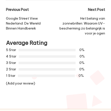
Post
Previous Post
Next Post
navigation
Google Street View
Het belang van
Nederland: De Wereld
zonnebrillen: Waarom UV-
Binnen Handbereik
bescherming zo belangrijk is
voor je ogen
Average Rating
5 Star
0%
4 Star
0%
3 Star
0%
2 Star
0%
1 Star
0%
(Add your review)