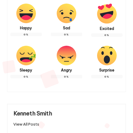
Happy
Sad
Excited
0
%
0
%
0
%
Sleepy
Angry
Surprise
0
%
0
%
0
%
Kenneth Smith
View All Posts