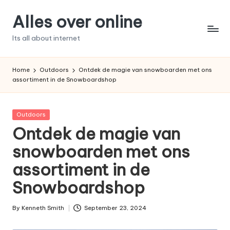
Alles over online
Skip
to
Its all about internet
content
Home
Outdoors
Ontdek de magie van snowboarden met ons
assortiment in de Snowboardshop
Posted
Outdoors
in
Ontdek de magie van
snowboarden met ons
assortiment in de
Snowboardshop
By
Kenneth Smith
September 23, 2024
Posted
by