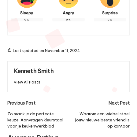
Sleepy
Angry
Surprise
0
%
0
%
0
%
Last updated on November 11, 2024
Kenneth Smith
View All Posts
Post
Previous Post
Next Post
navigation
Zo maak je de perfecte
Waarom een wiebel stoel
keuze: Aanvragen kleurstaal
jouw nieuwe beste vriend is
voor je keukenwerkblad
op kantoor