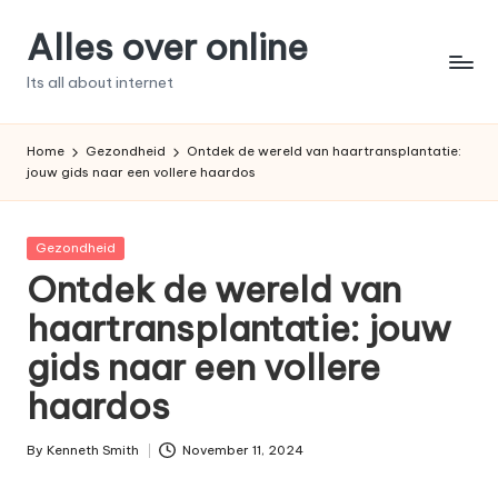
Alles over online
Skip
to
Its all about internet
content
Home
Gezondheid
Ontdek de wereld van haartransplantatie:
jouw gids naar een vollere haardos
Posted
Gezondheid
in
Ontdek de wereld van
haartransplantatie: jouw
gids naar een vollere
haardos
By
Kenneth Smith
November 11, 2024
Posted
by