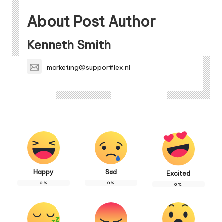
About Post Author
Kenneth Smith
marketing@supportflex.nl
Happy
Sad
Excited
0
%
0
%
0
%