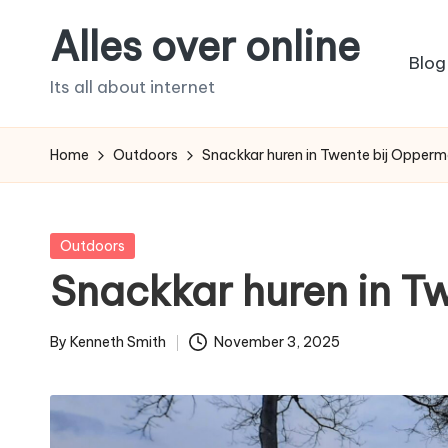
Alles over online
Skip
Blog
to
Its all about internet
content
Home
Outdoors
Snackkar huren in Twente bij Opper
Posted
Outdoors
in
Snackkar huren in T
By
Kenneth Smith
November 3, 2025
Posted
by