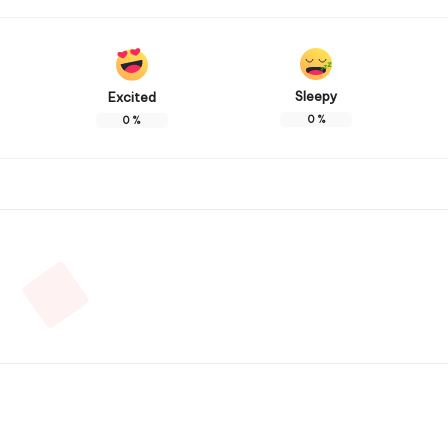
Sleepy
Excited
0
%
0
%