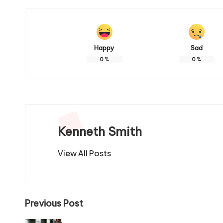
Happy
Sad
0
%
0
%
Kenneth Smith
View All Posts
Post
Previous Post