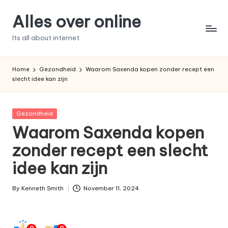
Alles over online
Skip
to
Its all about internet
content
Home
Gezondheid
Waarom Saxenda kopen zonder recept een
slecht idee kan zijn
Posted
Gezondheid
in
Waarom Saxenda kopen
zonder recept een slecht
idee kan zijn
By
Kenneth Smith
November 11, 2024
Posted
by