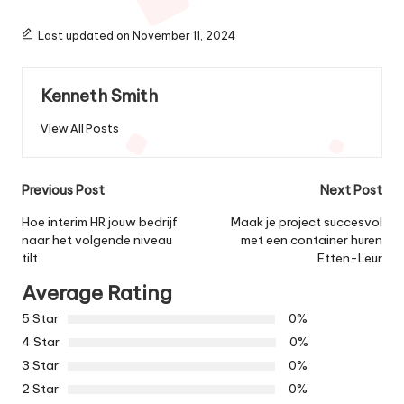
Last updated on November 11, 2024
Kenneth Smith
View All Posts
Post
Previous Post
Next Post
navigation
Hoe interim HR jouw bedrijf
Maak je project succesvol
naar het volgende niveau
met een container huren
tilt
Etten-Leur
Average Rating
5 Star
0%
4 Star
0%
3 Star
0%
2 Star
0%