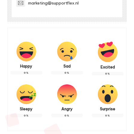
marketing@supportflex.nl
Happy
Sad
Excited
0
%
0
%
0
%
Sleepy
Angry
Surprise
0
%
0
%
0
%