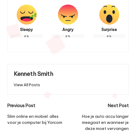
Sleepy
Angry
Surprise
0
%
0
%
0
%
Kenneth Smith
View All Posts
Post
Previous Post
Next Post
navigation
Slim online en mobiel: alles
Hoe je auto accu langer
voor je computer bij Yorcom
meegaat en wanneer je
deze moet vervangen