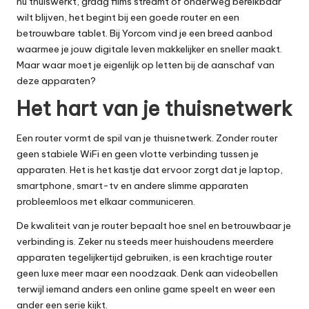
nu thuiswerkt, graag films streamt of onderweg bereikbaar
wilt blijven, het begint bij een goede router en een
betrouwbare tablet. Bij Yorcom vind je een breed aanbod
waarmee je jouw digitale leven makkelijker en sneller maakt.
Maar waar moet je eigenlijk op letten bij de aanschaf van
deze apparaten?
Het hart van je thuisnetwerk
Een
router
vormt de spil van je thuisnetwerk. Zonder router
geen stabiele WiFi en geen vlotte verbinding tussen je
apparaten. Het is het kastje dat ervoor zorgt dat je laptop,
smartphone, smart-tv en andere slimme apparaten
probleemloos met elkaar communiceren.
De kwaliteit van je router bepaalt hoe snel en betrouwbaar je
verbinding is. Zeker nu steeds meer huishoudens meerdere
apparaten tegelijkertijd gebruiken, is een krachtige router
geen luxe meer maar een noodzaak. Denk aan videobellen
terwijl iemand anders een online game speelt en weer een
ander een serie kijkt.