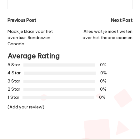
Post
Previous Post
Next Post
navigation
Maak je klaar voor het
Alles wat je moet weten
avontuur: Rondreizen
over het theorie examen
Canada
Average Rating
5 Star
0%
4 Star
0%
3 Star
0%
2 Star
0%
1 Star
0%
(Add your review)