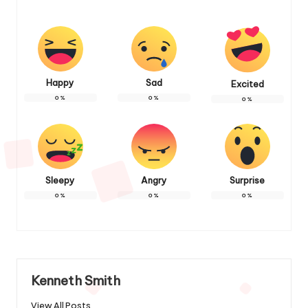
Happy
Sad
Excited
0
%
0
%
0
%
Sleepy
Angry
Surprise
0
%
0
%
0
%
Kenneth Smith
View All Posts